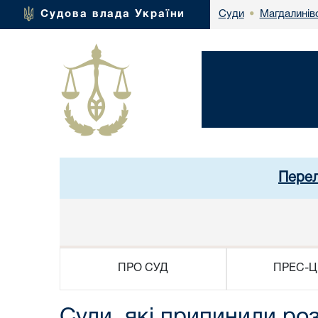
Магдалинів
Судова влада України
Суди
•
Перел
ПРО СУД
ПРЕС-Ц
Суди, які припинили роз