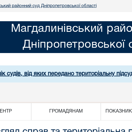
ський районний суд Дніпропетровської області
Магдалинівський райо
Дніпропетровської 
ік судів, від яких передано територіальну підсуд
ЕНТР
ГРОМАДЯНАМ
ПОКАЗНИК
гляд справ та територіальна п