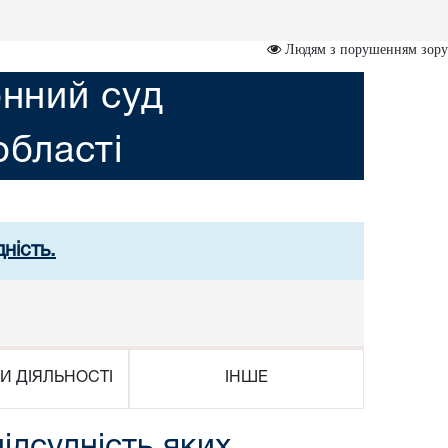
Людям з порушенням зору
нний суд
області
ність.
И ДІЯЛЬНОСТІ
ІНШЕ
ідсудність яких