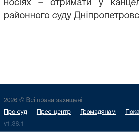
носіях – отримати у канцел
районного суду Дніпропетровсь
2026 © Всі права захищені
Про суд
Прес-центр
Громадянам
Пока
v1.38.1