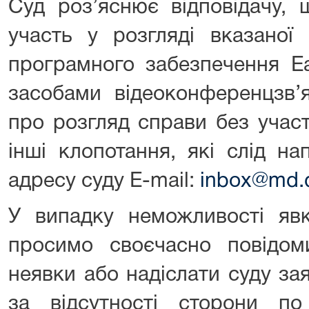
Суд роз’яснює відповідачу,
участь у розгляді вказаної
програмного забезпечення E
засобами відеоконференцзв’
про розгляд справи без участ
інші клопотання, які слід н
адресу суду E-mail:
inbox@md.d
У випадку неможливості явк
просимо своєчасно повідо
неявки або надіслати суду за
за відсутності сторони п