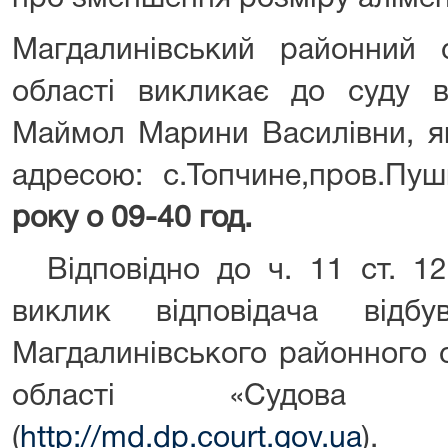
Магдалинівський районний с
області викликає до суду в
Маймол Марини Василівни, я
адресою: с.Топчине,пров.Пуш
року о 09-40 год.
Відповідно до ч. 11 ст. 12
виклик відповідача відб
Магдалинівського районного 
області «Судова в
(
http://md.dp.court.gov.ua
).