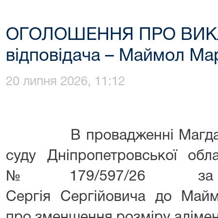
ОГОЛОШЕННЯ ПРО ВИК
відповідача – Маймол Ма
20 липня 2026, 11:12
В провадженні Магдалин
суду Дніпропетровської обл
№ 179/597/26 за п
Сергія Сергійовича до Май
про зменшення розміру алімен