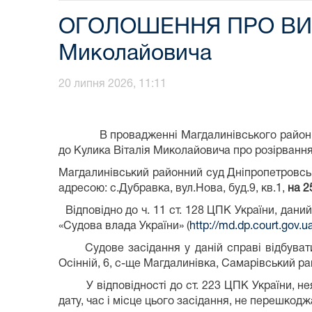
ОГОЛОШЕННЯ ПРО ВИКЛИ
Миколайовича
20 липня 2026, 11:11
В провадженні Магдалинівського районного с
до Кулика Віталія Миколайовича про розірванн
Магдалинівський районний суд Дніпропетровсько
адресою: с.Дубравка, вул.Нова, буд.9, кв.1,
на 2
Відповідно до ч. 11 ст. 128 ЦПК України, дани
«Судова влада України» (
http://md.dp.court.gov.u
Судове засідання у даній справі відбуватиме
Осінній, 6, с-ще Магдалинівка, Самарівський ра
У відповідності до ст. 223 ЦПК України, нея
дату, час і місце цього засідання, не перешкодж