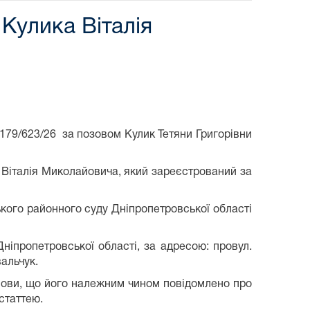
улика Віталія
9/623/26 за позовом Кулик Тетяни Григорівни
Віталія Миколайовича, який зареєстрований за
ького районного суду Дніпропетровської області
іпропетровської області, за адресою: провул.
альчук.
мови, що його належним чином повідомлено про
 статтею.