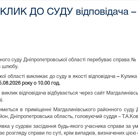
К ДО СУДУ відповідача – К
уду Дніпропетровської області перебуває справа № 17
я шлюбу.
ї області викликає до суду в якості відповідача
–
Кулика 
5.08.2026 року о 10.00 год.
й виклик відповідача відбувається через сайт Магдалинівс
a
).
ться в приміщенні Магдалинівського районного суду Дн
йон, Дніпропетровська область, головуючий суддя – Т.А.Ков
вка у судове засідання будь-якого учасника справи за у
ає розгляду справи по суті, крім випадків, визначених цією