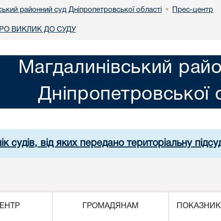
ський районний суд Дніпропетровської області
Прес-центр
•
О ВИКЛИК ДО СУДУ
Магдалинівський райо
Дніпропетровської 
ік судів, від яких передано територіальну підсуд
ЕНТР
ГРОМАДЯНАМ
ПОКАЗНИК