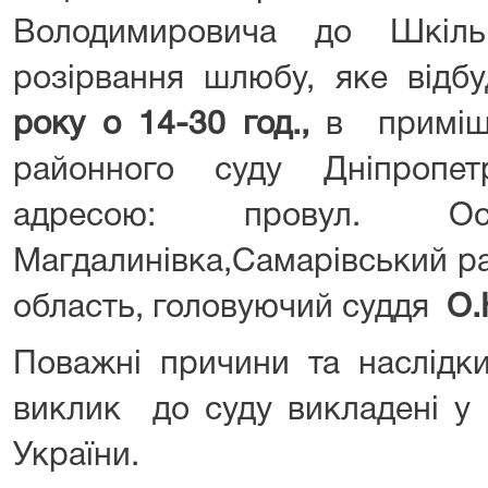
Володимировича до Шкіл
розірвання шлюбу, яке відбу
року о
14
-
30
год.,
в приміщ
районного суду Дніпропет
адресою: провул. О
Магдалинівка,Самарівський р
область, головуючий суддя
О.
Поважні причини та наслідк
виклик до суду викладені у 
України.